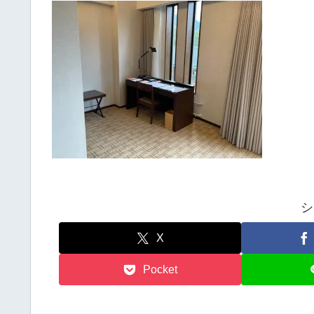
シ
X
Pocket