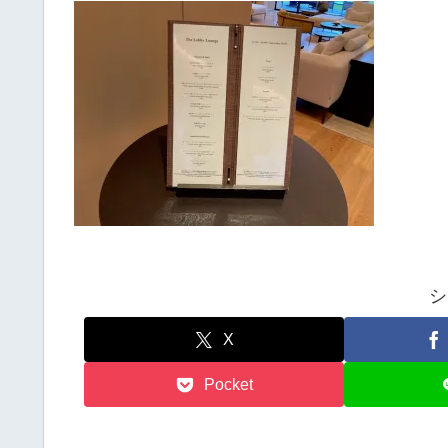
シ
X
Pocket