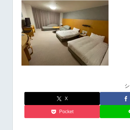
シ
X
Pocket