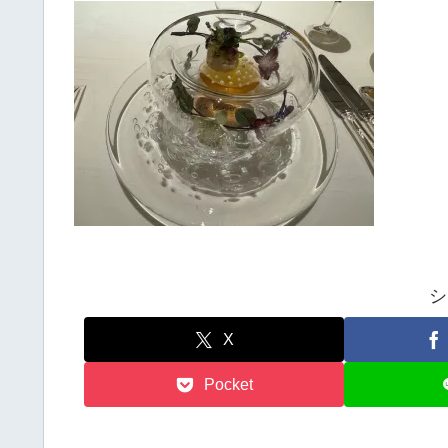
シ
X
Pocket