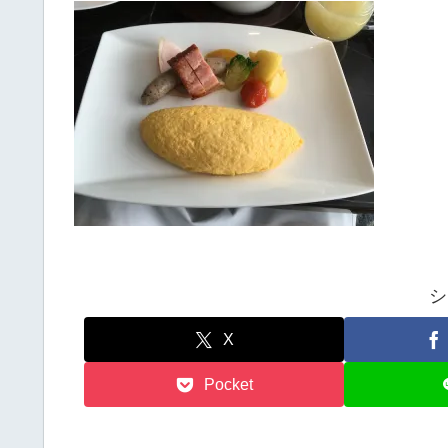
シ
X
Pocket