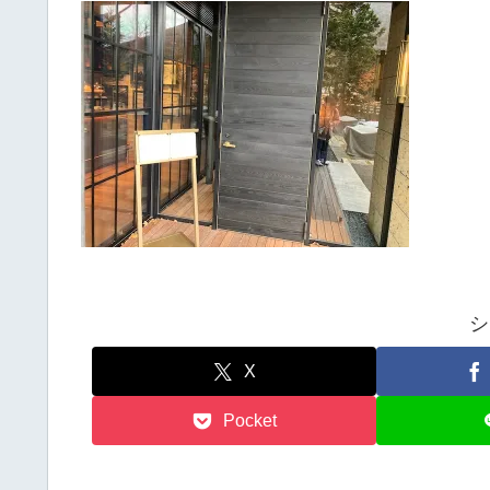
シ
X
Pocket