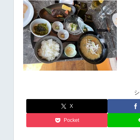
シ
X
Pocket