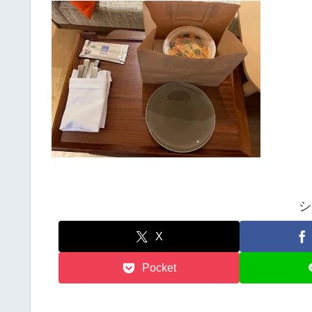
シ
X
Pocket