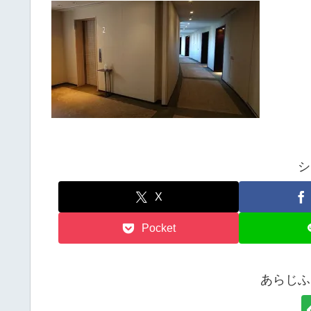
シ
X
Pocket
あらじふ