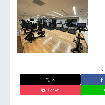
シ
X
Pocket