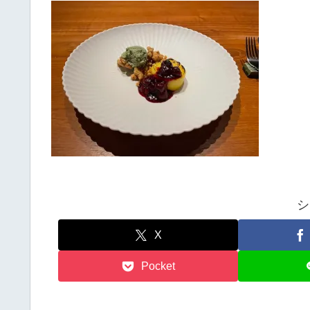
シ
X
Pocket