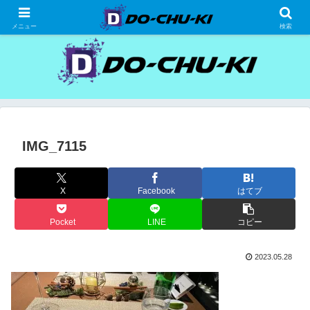
高級ホテルの格安宿泊研究、宿泊記
メニュー
検索
IMG_7115
X
Facebook
はてブ
Pocket
LINE
コピー
2023.05.28