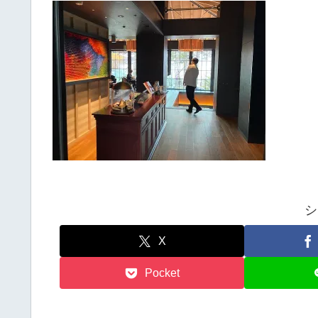
シ
X
Pocket