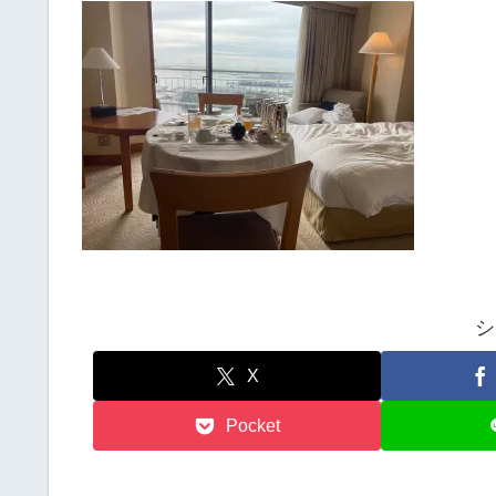
シ
X
Pocket