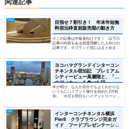
関連記事
Hilton
目指せ７割引き！ 年末年始無
料宿泊枠直前販売期の動き方
※この記事は中級者向けです！ 以下の
記事の内容をある程度理解した人向けの
記事です。※ブランド別にはまとめまし
たが、基本IHG向けの記事ですよ【 こ
の記事の対象者 】・年末年始を大幅な
割引でホテルに泊まりたい人・そのため
IHG
ヨコハマグランドインターコン
に、直前販売期を勝ち抜...
チネンタル宿泊記 プレミアム
シティービュー高層階と、「幻
のディナー」を食べた話
年が明け、なんか自分でもよくわからな
いうちにハイアット修行を始めた2月初
旬。 今日も明日もハイアットリージェ
ンシー横浜・・・って感じにハイアット
から会社に通っている最中、定宿のヨコ
ハマグランドインターコンチネンタルで
IHG
インターコンチネンタル横浜
とんでもないディナープラ...
Pier8 クラブラウンジ完全ガ
イド フードプレゼンテーショ