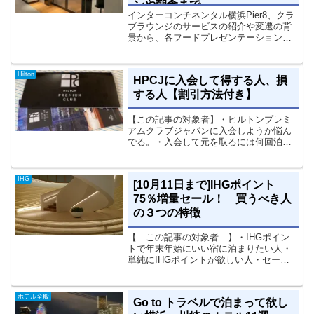
ンや朝食まで
インターコンチネンタル横浜Pier8、クラ
ブラウンジのサービスの紹介や変遷の背
景から、各フードプレゼンテーションに
特別な日程でのみ行われるディナーまで
幅広く紹介しております。このブログで
しか読めないようなかなりコアな記事だ
Hilton
HPCJに入会して得する人、損
と思いますのでぜひお立ち寄りくださ
する人【割引方法付き】
い。
【この記事の対象者】・ヒルトンプレミ
アムクラブジャパンに入会しようか悩ん
でる。・入会して元を取るには何回泊ま
ればいいか知りたい・HPCJ初年度は高い
ので、割引できる方法を探してる 以上
です。HPCJ2年目の著者がしっかり解説
IHG
[10月11日まで]IHGポイント
します。HPCJ...
75％増量セール！ 買うべき人
の３つの特徴
【 この記事の対象者 】・IHGポイン
トで年末年始にいい宿に泊まりたい人・
単純にIHGポイントが欲しい人・セール
で買うか悩んでる人IHGポイントセール
の概要（10月11日まで）ブランドIHG
増 量 率購入ポイント＋75％のボーナ
ホテル全般
Go to トラベルで泊まって欲し
スポイント期...