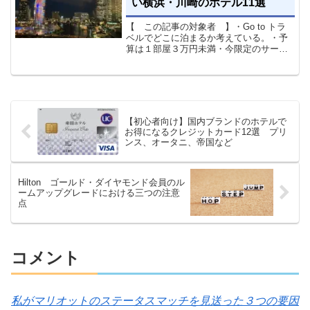
い横浜・川崎のホテル11選
【 この記事の対象者 】・Go to トラ
ベルでどこに泊まるか考えている。・予
算は１部屋３万円未満・今限定のサービ
スをやっているホテルを知りたい※予算
は全て、Go to トラベル適応後の値段で
す！ 別途地域共通クーポンがつきます
よ。初心者編...
【初心者向け】国内ブランドのホテルで
お得になるクレジットカード12選 プリ
ンス、オータニ、帝国など
Hilton ゴールド・ダイヤモンド会員のル
ームアップグレードにおける三つの注意
点
コメント
私がマリオットのステータスマッチを見送った３つの要因