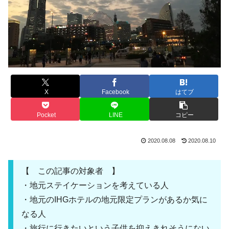
X
Facebook
はてブ
Pocket
LINE
コピー
2020.08.08
2020.08.10
【 この記事の対象者 】
・地元ステイケーションを考えている人
・地元のIHGホテルの地元限定プランがあるか気に
なる人
・旅行に行きたいという子供を抑えきれそうにない