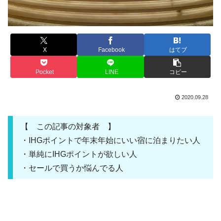
X
Facebook
はてブ
Pocket
LINE
コピー
2020.09.28
【 この記事の対象者 】
・IHGポイントで年末年始にいい宿に泊まりたい人
・単純にIHGポイントが欲しい人
・セールで買うか悩んでる人