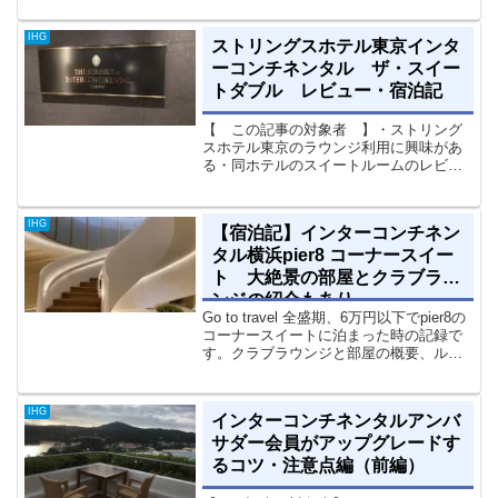
信憑性 】・繁忙期の沖縄二回、閑散期
に三回行ってます。・閑散期の沖縄大好
IHG
ストリングスホテル東京インタ
きな管理人がお送りしま...
ーコンチネンタル ザ・スイー
トダブル レビュー・宿泊記
【 この記事の対象者 】・ストリング
スホテル東京のラウンジ利用に興味があ
る・同ホテルのスイートルームのレビュ
ーを読みたい・東京都民だけど、コロナ
禍で安全に泊まれるホテル探してる・ち
ょっと暇だから旅行記とか読みたい そ
IHG
【宿泊記】インターコンチネン
ういう人向けに、この記事...
タル横浜pier8 コーナースイー
ト 大絶景の部屋とクラブラウ
ンジの紹介もあり
Go to travel 全盛期、6万円以下でpier8の
コーナースイートに泊まった時の記録で
す。クラブラウンジと部屋の概要、ルー
ムサービスとかを詳しく説明させていた
だいております。また、ルームサービス
は別ページでまとめてるので、よければ
IHG
インターコンチネンタルアンバ
そちらもご覧ください。
サダー会員がアップグレードす
るコツ・注意点編（前編）