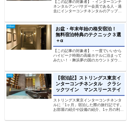
【この記事の対象者】・インターコンチ
ネンタルアンバサダー会員である人・過
去にインターコンチネンタルのアップグ
レードで失敗したことがある人・過去に
アップグレードを拒否されたが理由がよ
くわからない人・アンバサダー会員に入
Hilton
お盆・年末年始の格安宿泊！
会したので、アップグレー...
無料宿泊特典のテクニック３選
＋α
【この記事の対象者】・一度でいいから
ハイピーク時期の高級ホテルに泊まって
みたい！・舞浜夢の国のカウントダウン
パーティに出たい！・でもお金はできる
だけかけたくない・毎年挑戦してるけ
ど、予約が取れない・・・ この記事は
IHG
【宿泊記】ストリングス東京イ
概要→特徴→テクニックとい...
ンターコンチネンタル クラシ
ックツイン マンスリーステイ
ストリングス東京インターコンチネンタ
ルに「1ヶ月」宿泊した際の旅行記です。
お部屋の紹介や設備の紹介、1ヶ月の利用
記を体型別に記し、レストラン利用まで
幅広くまとめてあります。別ページにル
ームサービス制覇への道のりも公開して
おりますので、興味があればぜひお立ち